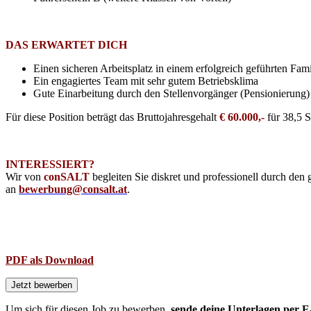
DAS ERWARTET DICH
Einen sicheren Arbeitsplatz in einem erfolgreich geführten Fa
Ein engagiertes Team mit sehr gutem Betriebsklima
Gute Einarbeitung durch den Stellenvorgänger (Pensionierung)
Für diese Position beträgt das Bruttojahresgehalt
€ 60.000,-
für 38,5 
INTERESSIERT?
Wir von
conSALT
begleiten Sie diskret und professionell durch d
an
bewerbung@consalt.at
.
PDF als Download
Um sich für diesen Job zu bewerben,
sende deine Unterlagen per E