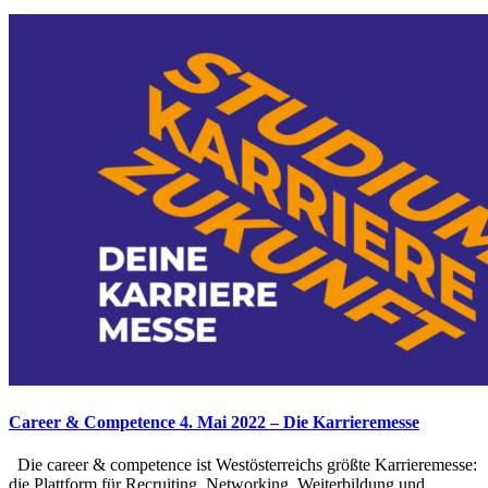
Career & Competence 4. Mai 2022 – Die Karrieremesse
Die career & competence ist Westösterreichs größte Karrieremesse:
die Plattform für Recruiting, Networking, Weiterbildung und